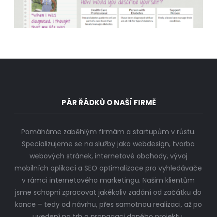
PÁR ŘÁDKŮ O NAŠÍ FIRMĚ
Pomáháme zaběhlým firmám a startupům v růstu.
Specializujeme se na služby jako webdesign, tvorba
webových stránek, internetové obchody, vývoj
mobilních aplikací a SEO optimalizace pro vyhledávače
v rámci internetového marketingu. Našim klientům
jsme schopni zpracovat jakékoliv zadání od začátku do
konce – tedy od návrhu, přes samotnou realizaci, až po
uvedení na trh a propagaci daného projektu.