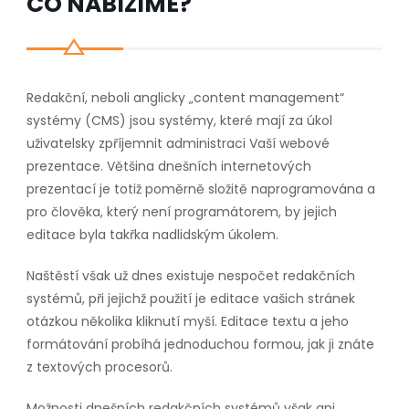
CO NABÍZÍME?
Redakční, neboli anglicky „content management“
systémy (CMS) jsou systémy, které mají za úkol
uživatelsky zpříjemnit administraci Vaší webové
prezentace. Většina dnešních internetových
prezentací je totiž poměrně složitě naprogramována a
pro člověka, který není programátorem, by jejich
editace byla takřka nadlidským úkolem.
Naštěstí však už dnes existuje nespočet redakčních
systémů, při jejichž použití je editace vašich stránek
otázkou několika kliknutí myší. Editace textu a jeho
formátování probíhá jednoduchou formou, jak ji znáte
z textových procesorů.
Možnosti dnešních redakčních systémů však ani