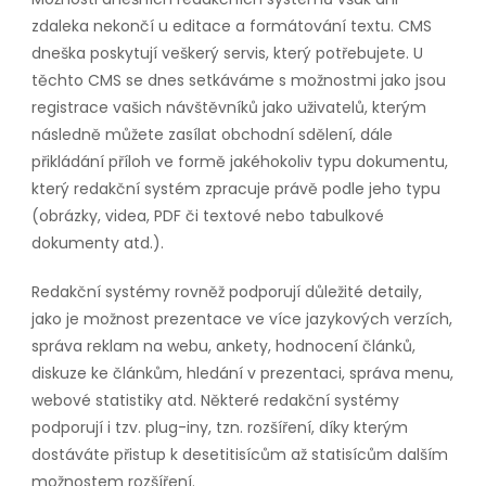
zdaleka nekončí u editace a formátování textu. CMS
dneška poskytují veškerý servis, který potřebujete. U
těchto CMS se dnes setkáváme s možnostmi jako jsou
registrace vašich návštěvníků jako uživatelů, kterým
následně můžete zasílat obchodní sdělení, dále
přikládání příloh ve formě jakéhokoliv typu dokumentu,
který redakční systém zpracuje právě podle jeho typu
(obrázky, videa, PDF či textové nebo tabulkové
dokumenty atd.).
Redakční systémy rovněž podporují důležité detaily,
jako je možnost prezentace ve více jazykových verzích,
správa reklam na webu, ankety, hodnocení článků,
diskuze ke článkům, hledání v prezentaci, správa menu,
webové statistiky atd. Některé redakční systémy
podporují i tzv. plug-iny, tzn. rozšíření, díky kterým
dostáváte přistup k desetitisícům až statisícům dalším
možnostem rozšíření.