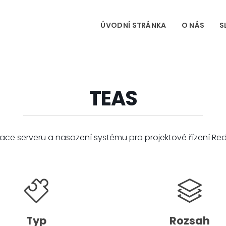
ÚVODNÍ STRÁNKA
O NÁS
S
TEAS
lace serveru a nasazení systému pro projektové řízení Re
Typ
Rozsah