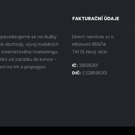
FAKTURAČNÍ ÚDAJE
ecializujeme se na služby
Direct-services s.r.o.
vé obchody, vývoj mobilních
Hřbitovní 959/14
i internetového marketingu.
741 01, Nový Jičín
dání od začátku do konce –
IČ:
28595301
ení na trh a propagaci
DIČ:
CZ28595301