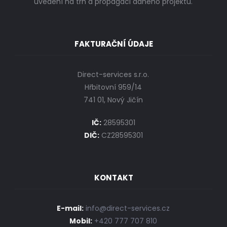
uvedení na trh a propagaci daného projektu.
FAKTURAČNÍ ÚDAJE
Direct-services s.r.o.
Hřbitovní 959/14
741 01, Nový Jičín
IČ:
28595301
DIČ:
CZ28595301
KONTAKT
E-mail:
info@direct-services.cz
Mobil:
+420 777 707 810