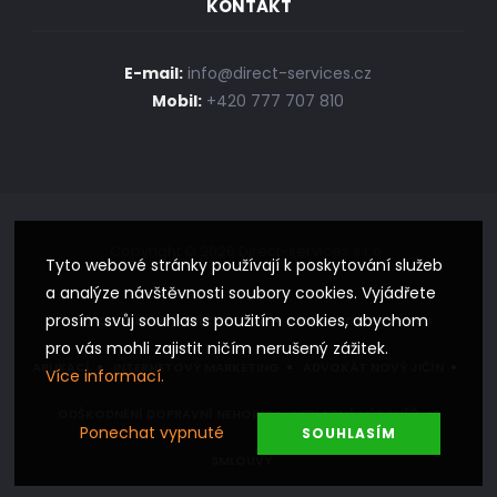
KONTAKT
E-mail:
info@direct-services.cz
Mobil:
+420 777 707 810
Copyright © 2026 Direct-services s.r.o.
Tyto webové stránky používají k poskytování služeb
a analýze návštěvnosti soubory cookies. Vyjádřete
prosím svůj souhlas s použitím cookies, abychom
ZPRACOVÁNÍ OSOBNÍCH ÚDAJŮ
WEBDESIGN
VÝVOJ
pro vás mohli zajistit ničím nerušený zážitek.
APLIKACÍ
INTERNETOVÝ MARKETING
ADVOKÁT NOVÝ JIČÍN
Více informací.
ODŠKODNĚNÍ DOPRAVNÍ NEHODY
NEPLATNÁ VÝPOVĚĎ
Ponechat vypnuté
SOUHLASÍM
SMLOUVY